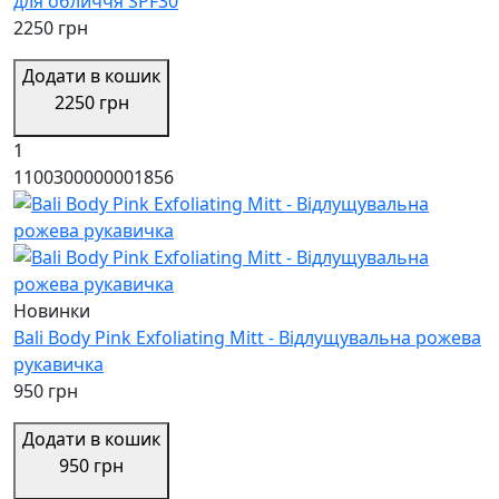
для обличчя SPF30
2250 грн
Додати в кошик
2250 грн
1
1100300000001856
Новинки
Bali Body Pink Exfoliating Mitt - Відлущувальна рожева
рукавичка
950 грн
Додати в кошик
950 грн