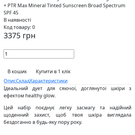
+ PTR Max Mineral Tinted Sunscreen Broad Spectrum
SPF 45
В наявності
Код товару:
0
3375 грн
В кошик
Купити в 1 клік
Опис
Склад
Характеристики
Ідеальний дует для сяючої, доглянутої шкіри з
ефектом healthy glow.
Цей набір поєднує легку засмагу та надійний
щоденний захист, щоб твоя шкіра виглядала
бездоганно в будь-яку пору року.