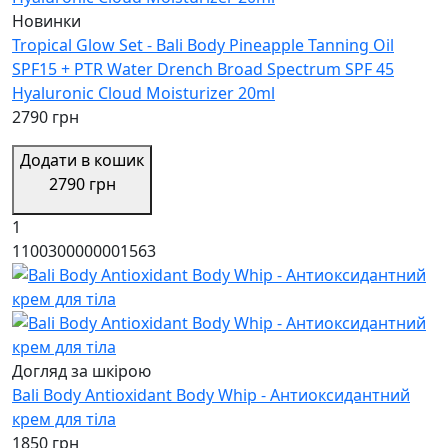
Новинки
Tropical Glow Set - Bali Body Pineapple Tanning Oil
SPF15 + PTR Water Drench Broad Spectrum SPF 45
Hyaluronic Cloud Moisturizer 20ml
2790 грн
Додати в кошик
2790 грн
1
1100300000001563
Догляд за шкірою
Bali Body Antioxidant Body Whip - Антиоксидантний
крем для тіла
1850 грн