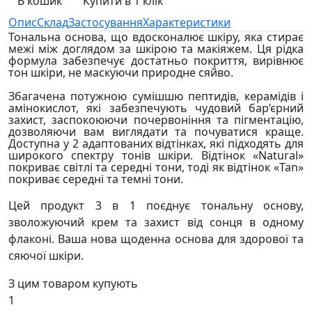
В кошик
Купити в 1 клік
Опис
Склад
Застосування
Характеристики
Тональна основа, що вдосконалює шкіру, яка стирає
межі між доглядом за шкірою та макіяжем. Ця рідка
формула забезпечує достатньо покриття, вирівнює
тон шкіри, не маскуючи природне сяйво.
Збагачена потужною сумішшю пептидів, керамідів і
амінокислот, які забезпечують чудовий бар’єрний
захист, заспокоюючи почервоніння та пігментацію,
дозволяючи вам виглядати та почуватися краще.
Доступна у 2 адаптованих відтінках, які підходять для
широкого спектру тонів шкіри. Відтінок «Natural»
покриває світлі та середні тони, тоді як відтінок «Tan»
покриває середні та темні тони.
Цей продукт 3 в 1 поєднує тональну основу,
зволожуючий крем та захист від сонця в одному
флаконі. Ваша нова щоденна основа для здорової та
сяючої шкіри.
З цим товаром купують
1